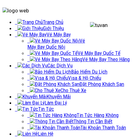
Trang Chủ
Giới Thiệu
Vé Máy Bay
Vé
Máy Bay Quốc Nội
Vé Máy Bay Quốc Tế
Vé Máy Bay Theo Hãng
Các Dịch Vụ
Bảo Hiểm Du Lịch
Visa & Hộ Chiếu
Đặt Phòng Khách Sạn
Cho Thuê Xe
Khuyến Mãi
Làm Đại Lý
Tin Tức
Tin Tức Hàng Không
Thông Tin Cần Biết
Tài Khoản Thanh Toán
Liên Hệ