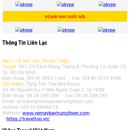
VÉ MÁY BAY QUỐC NỘI
Thông Tin Liên Lạc
ĐẠI LÝ VÉ MÁY BAY TRUNG THIÊN
Trụ sở:
387/23 Cách Mạng Tháng 8, Phường 13, Quận 10,
Tp. Hồ Chí Minh
Điện thoại: (84-8)
3863 1666
- Fax: (84-8)
3979 8186
Chi nhánh:
Tầng Trệt Tòa Nhà Resco
94-96 Nguyễn Du, P. Bến Nghé, Quận 1, Tp. HCM
Điện thoại: 08 38 288 288 - Fax: 08
38 288 289
Email:
airticket@vemaybaytrungthien.com
Hotline: +84 93 88888 18
Website:
www.vemaybaytrungthien.com
-
https://traveltop.vn/