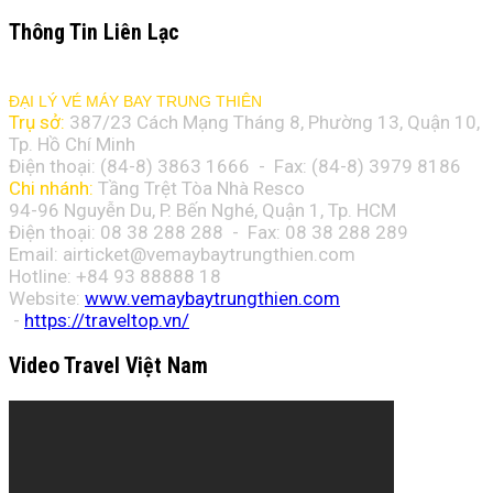
Thông Tin Liên Lạc
ĐẠI LÝ VÉ MÁY BAY TRUNG THIÊN
Trụ sở:
387/23 Cách Mạng Tháng 8, Phường 13, Quận 10,
Tp. Hồ Chí Minh
Điện thoại: (84-8)
3863 1666
- Fax: (84-8)
3979 8186
Chi nhánh:
Tầng Trệt Tòa Nhà Resco
94-96 Nguyễn Du, P. Bến Nghé, Quận 1, Tp. HCM
Điện thoại: 08 38 288 288 - Fax: 08
38 288 289
Email:
airticket@vemaybaytrungthien.com
Hotline: +84 93 88888 18
Website:
www.vemaybaytrungthien.com
-
https://traveltop.vn/
Video Travel Việt Nam