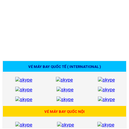
VÉ MÁY BAY QUỐC TẾ ( INTERNATIONAL )
VÉ MÁY BAY QUỐC NỘI