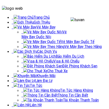
Trang Chủ
Giới Thiệu
Vé Máy Bay
Vé
Máy Bay Quốc Nội
Vé Máy Bay Quốc Tế
Vé Máy Bay Theo Hãng
Các Dịch Vụ
Bảo Hiểm Du Lịch
Visa & Hộ Chiếu
Đặt Phòng Khách Sạn
Cho Thuê Xe
Khuyến Mãi
Làm Đại Lý
Tin Tức
Tin Tức Hàng Không
Thông Tin Cần Biết
Tài Khoản Thanh Toán
Liên Hệ