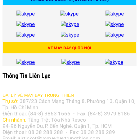
VÉ MÁY BAY QUỐC NỘI
Thông Tin Liên Lạc
ĐẠI LÝ VÉ MÁY BAY TRUNG THIÊN
Trụ sở:
387/23 Cách Mạng Tháng 8, Phường 13, Quận 10,
Tp. Hồ Chí Minh
Điện thoại: (84-8)
3863 1666
- Fax: (84-8)
3979 8186
Chi nhánh:
Tầng Trệt Tòa Nhà Resco
94-96 Nguyễn Du, P. Bến Nghé, Quận 1, Tp. HCM
Điện thoại: 08 38 288 288 - Fax: 08
38 288 289
Email:
airticket@vemaybaytrungthien.com