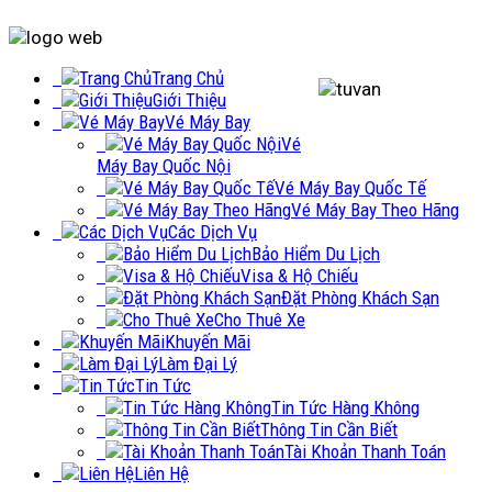
Trang Chủ
Giới Thiệu
Vé Máy Bay
Vé
Máy Bay Quốc Nội
Vé Máy Bay Quốc Tế
Vé Máy Bay Theo Hãng
Các Dịch Vụ
Bảo Hiểm Du Lịch
Visa & Hộ Chiếu
Đặt Phòng Khách Sạn
Cho Thuê Xe
Khuyến Mãi
Làm Đại Lý
Tin Tức
Tin Tức Hàng Không
Thông Tin Cần Biết
Tài Khoản Thanh Toán
Liên Hệ