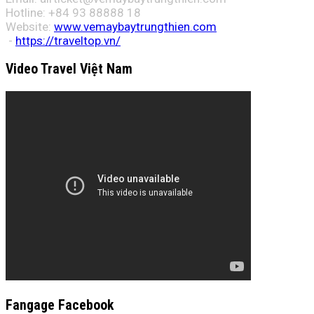
Hotline: +84 93 88888 18
Website:
www.vemaybaytrungthien.com
-
https://traveltop.vn/
Video Travel Việt Nam
Fangage Facebook