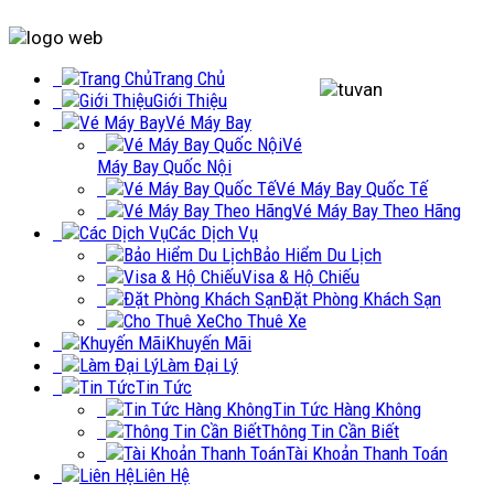
Trang Chủ
Giới Thiệu
Vé Máy Bay
Vé
Máy Bay Quốc Nội
Vé Máy Bay Quốc Tế
Vé Máy Bay Theo Hãng
Các Dịch Vụ
Bảo Hiểm Du Lịch
Visa & Hộ Chiếu
Đặt Phòng Khách Sạn
Cho Thuê Xe
Khuyến Mãi
Làm Đại Lý
Tin Tức
Tin Tức Hàng Không
Thông Tin Cần Biết
Tài Khoản Thanh Toán
Liên Hệ