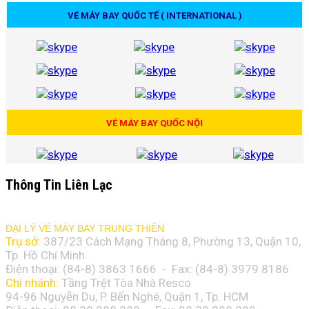
VÉ MÁY BAY QUỐC TẾ ( INTERNATIONAL )
VÉ MÁY BAY QUỐC NỘI
Thông Tin Liên Lạc
ĐẠI LÝ VÉ MÁY BAY TRUNG THIÊN
Trụ sở:
387/23 Cách Mạng Tháng 8, Phường 13, Quận 10,
Tp. Hồ Chí Minh
Điện thoại: (84-8)
3863 1666
- Fax: (84-8)
3979 8186
Chi nhánh:
Tầng Trệt Tòa Nhà Resco
94-96 Nguyễn Du, P. Bến Nghé, Quận 1, Tp. HCM