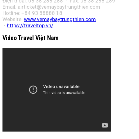
Điện thoại: 08 38 288 288 - Fax: 08
38 288 289
Email:
airticket@vemaybaytrungthien.com
Hotline: +84 93 88888 18
Website:
www.vemaybaytrungthien.com
-
https://traveltop.vn/
Video Travel Việt Nam