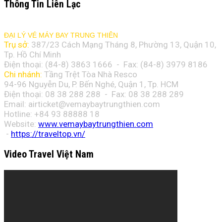
Thông Tin Liên Lạc
ĐẠI LÝ VÉ MÁY BAY TRUNG THIÊN
Trụ sở:
387/23 Cách Mạng Tháng 8, Phường 13, Quận 10,
Tp. Hồ Chí Minh
Điện thoại: (84-8)
3863 1666
- Fax: (84-8)
3979 8186
Chi nhánh:
Tầng Trệt Tòa Nhà Resco
94-96 Nguyễn Du, P. Bến Nghé, Quận 1, Tp. HCM
Điện thoại: 08 38 288 288 - Fax: 08
38 288 289
Email:
airticket@vemaybaytrungthien.com
Hotline: +84 93 88888 18
Website:
www.vemaybaytrungthien.com
-
https://traveltop.vn/
Video Travel Việt Nam