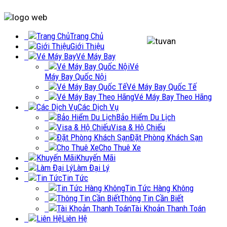
Trang Chủ
Giới Thiệu
Vé Máy Bay
Vé
Máy Bay Quốc Nội
Vé Máy Bay Quốc Tế
Vé Máy Bay Theo Hãng
Các Dịch Vụ
Bảo Hiểm Du Lịch
Visa & Hộ Chiếu
Đặt Phòng Khách Sạn
Cho Thuê Xe
Khuyến Mãi
Làm Đại Lý
Tin Tức
Tin Tức Hàng Không
Thông Tin Cần Biết
Tài Khoản Thanh Toán
Liên Hệ